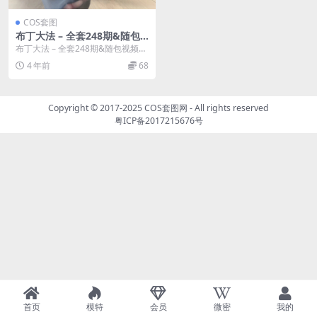
COS套图
布丁大法 – 全套248期&随包
视频
布丁大法 – 全套248期&随包视频，
合集分类：COS套图、合集模特：
4 年前
68
布...
Copyright © 2017-2025
COS套图网
- All rights reserved
粤ICP备2017215676号
首页
模特
会员
微密
我的