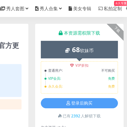
永久专属
秀人套图
秀人合集
美女专辑
私拍定制
下载
本资源需权限下载
随官方更
68
软妹币
VIP折扣
普通用户:
不可购买
VIP会员:
免费
永久会员:
免费
登录后购买
已有
2392
人解锁下载