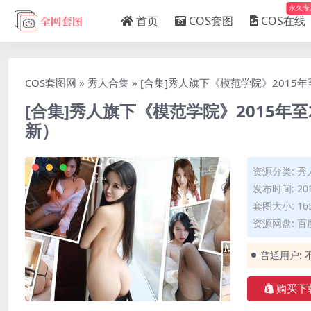
永久专
首页
COS套图
COS在线
COS套图网
»
秀人合集
»
[合集]秀人旗下《模范学院》2015年至
[合集]秀人旗下《模范学院》2015年至2
新）
资源分类:
秀
发布时间: 201
套图大小: 16
资源网盘: 百
普通用户:
购买下