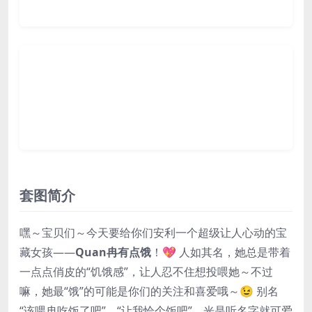
套图简介
嘿～宝贝们～今天要给你们安利一个超级让人心动的宝
藏女孩——
Quan冉有点饿
！💖 人如其名，她总是带着
一点点俏皮的“饥饿感”，让人忍不住想投喂她～不过
嘛，她最“饿”的可能是你们的关注和喜爱哦～😉 别名
“该喂冉吃饭了吧”、“让我恰个饭吧”，光是听名字就可爱