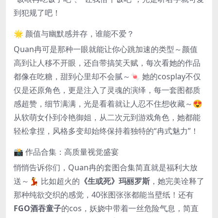
到犯规了吧！
🌟 颜值与幽默感并存，谁能不爱？
Quan冉可是那种一眼就能让你心跳加速的类型～颜值
高到让人移不开眼，还自带搞笑天赋，每次看她的作品
都像在吃糖，甜到心里却不会腻～🍬 她的cosplay不仅
仅是还原角色，更是注入了灵魂的演绎，每一套图都质
感超赞，细节满满，光是看着就让人忍不住想收藏～😍
从软萌女仆到冷艳御姐，从二次元到游戏角色，她都能
轻松拿捏，风格多变却始终保持着独特的“冉式魅力”！
📸 作品合集：高质量视觉盛宴
悄悄告诉你们，Quan冉的套图合集简直就是福利大放
送～💃 比如超火的
《生或死》玛丽罗斯
，她完美诠释了
那种纯欲交织的感觉，40张图张张都能当壁纸！还有
FGO酒吞童子
的cos，妖娆中带着一丝危险气息，简直