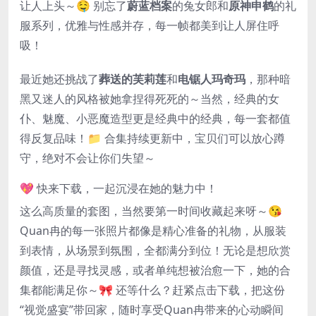
让人上头～🤤 别忘了
蔚蓝档案
的兔女郎和
原神申鹤
的礼
服系列，优雅与性感并存，每一帧都美到让人屏住呼
吸！
最近她还挑战了
葬送的芙莉莲
和
电锯人玛奇玛
，那种暗
黑又迷人的风格被她拿捏得死死的～当然，经典的女
仆、魅魔、小恶魔造型更是经典中的经典，每一套都值
得反复品味！📁 合集持续更新中，宝贝们可以放心蹲
守，绝对不会让你们失望～
💖 快来下载，一起沉浸在她的魅力中！
这么高质量的套图，当然要第一时间收藏起来呀～😘
Quan冉的每一张照片都像是精心准备的礼物，从服装
到表情，从场景到氛围，全都满分到位！无论是想欣赏
颜值，还是寻找灵感，或者单纯想被治愈一下，她的合
集都能满足你～🎀 还等什么？赶紧点击下载，把这份
“视觉盛宴”带回家，随时享受Quan冉带来的心动瞬间