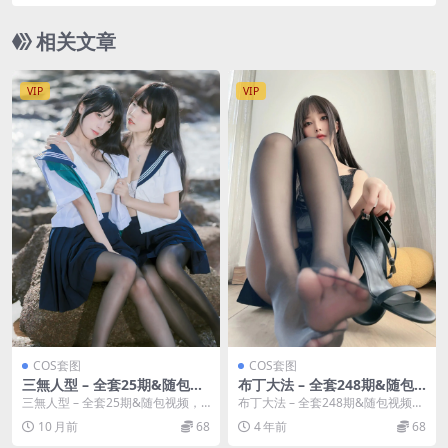
相关文章
VIP
VIP
COS套图
COS套图
三無人型 – 全套25期&随包视
布丁大法 – 全套248期&随包
频
视频
三無人型 – 全套25期&随包视频，
布丁大法 – 全套248期&随包视频，
合集分类：COS套图、合集模特：
合集分类：COS套图、合集模特：
10 月前
68
4 年前
68
三無...
布...