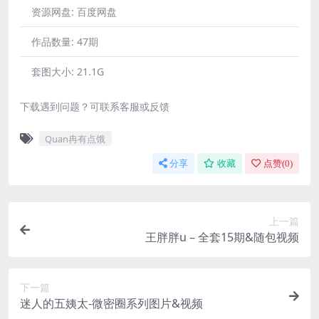
资源网盘:
百度网盘
作品数量:
47期
套图大小:
21.1G
下载遇到问题？可联系客服或反馈
Quan冉有点饿
分享
收藏
点赞(
0
)
上一篇
王胖胖u – 全套15期&随包视频
下一篇
迷人的五姨太-微密圈系列图片&视频