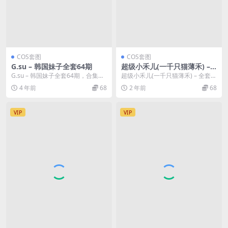
COS套图
COS套图
G.su – 韩国妹子全套64期
超级小禾儿(一千只猫薄禾) –
全套20期&随包视频
G.su – 韩国妹子全套64期，合集分
超级小禾儿(一千只猫薄禾) – 全套2
类：COS套图、合集模特：G.su 图
0期&随包视频，合集分类：COS
4 年前
68
2 年前
68
片...
套...
VIP
VIP