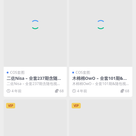
COS套图
COS套图
二佐Nisa – 全套237期含随包
木棉棉OwO – 全套101期&随
视频
包视频
二佐Nisa – 全套237期含随包视
木棉棉OwO – 全套101期&随包视
频，合集分类：COS套图、合集模
频，合集分类：COS套图、合集模
4 年前
68
4 年前
68
特：二佐。...
特...
VIP
VIP