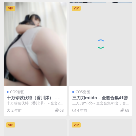
VIP
VIP
COS套图
COS套图
十万珍吱伏特（香川澪） – 全
三刀刀miido – 全套合集41套
套20期套图&视频
十万珍吱伏特（香川澪） – 全套20
三刀刀miido – 全套合集41套，合
期套图&视频，合集分类：COS套
集分类：COS套图、合集模特：三
2 年前
68
4 年前
68
图、...
刀刀mi...
VIP
VIP