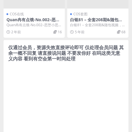
COS在线
COS套图
Quan冉有点饿-No.002–恶堕
白银81 – 全套208期&随包视
小恶魔 [20P]
频
Quan冉有点饿-No.002–恶堕小恶魔
白银81 – 全套208期&随包视频，合
[20P]，Quan冉有点饿在线作品...
集分类：COS套图、合集模特：
2 年前
16
5 年前
68
白...
仅通过会员，资源失效直接评论即可 仅处理会员问题 其
余一概不回复 请直接说问题 不要发你好 在吗这类无意
义内容 看到有空会第一时间处理