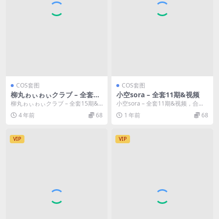
COS套图
COS套图
柳丸ゎぃゎぃクラブ – 全套15
小空sora – 全套11期&视频
期&视频
柳丸ゎぃゎぃクラブ – 全套15期&
小空sora – 全套11期&视频，合集
视频，合集分类：COS套图、合集
分类：COS套图、合集模特：小
4 年前
68
1 年前
68
模特...
空...
VIP
VIP