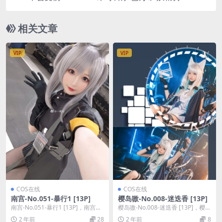
崔斯坦 [25P]
相关文章
VIP
VIP
COS在线
COS在线
南宫-No.051-暴行1 [13P]
樱岛嗷-No.008-迷迭香 [13P]
南宫-No.051-暴行1 [13P]，南宫在
樱岛嗷-No.008-迷迭香 [13P]，樱岛
线作品导航：南宫套图合集。
嗷在线作品导航：樱岛嗷套图合
2 年前
28
2 年前
8