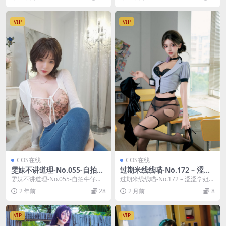
集。
VIP
VIP
COS在线
COS在线
雯妹不讲道理-No.055-自拍牛
过期米线线喵-No.172 – 涩涩
仔裤 [28P]
学姐 [37P]
雯妹不讲道理-No.055-自拍牛仔裤
过期米线线喵-No.172 – 涩涩学姐
[28P]，雯妹不讲道理在线作品导
[37P]，过期米线线喵在线作品导
2 年前
28
2 月前
8
航：雯...
航：...
VIP
VIP