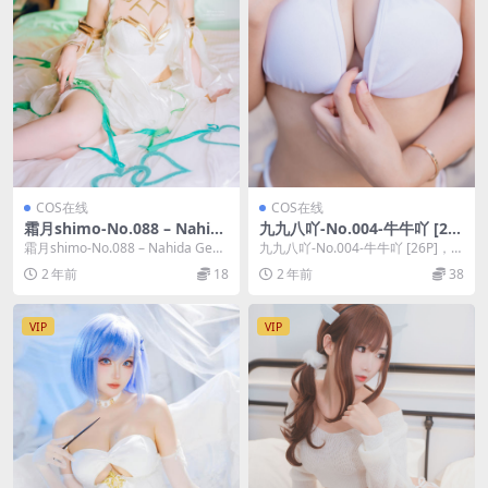
COS在线
COS在线
霜月shimo-No.088 – Nahida
九九八吖-No.004-牛牛吖 [26
Genshin Impact [24P]
P]
霜月shimo-No.088 – Nahida Gens
九九八吖-No.004-牛牛吖 [26P]，九
hin Impact [...
九八吖在线作品导航：九九八吖套
2 年前
18
2 年前
38
图合...
VIP
VIP