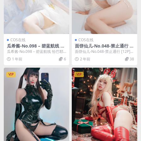
COS在线
COS在线
瓜希酱-No.098 – 碧蓝航线 恰
面饼仙儿-No.048-禁止通行 [1
巴耶夫·白骑兵的旋律 [20P]
2P]
瓜希酱-No.098 – 碧蓝航线 恰巴耶
面饼仙儿-No.048-禁止通行 [12P]，
夫·白骑兵的旋律 [20P]，瓜希酱在...
面饼仙儿在线作品导航：面饼仙儿
1 年前
6
2 年前
38
套图...
VIP
VIP