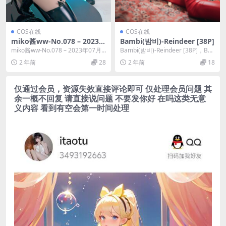
COS在线
COS在线
miko酱ww-No.078 – 2023年
Bambi(밤비)-Reindeer [38P]
07月订阅 (17套) [188P]
miko酱ww-No.078 – 2023年07月
Bambi(밤비)-Reindeer [38P]，Ba
订阅 (17套) [188P]...
mbi(밤비)在线作品导航...
2 年前
28
2 年前
18
仅通过会员，资源失效直接评论即可 仅处理会员问题 其
余一概不回复 请直接说问题 不要发你好 在吗这类无意
义内容 看到有空会第一时间处理