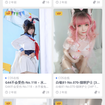
lbedo [196P...
雯妹不讲道理在线作品导航：雯妹
2 年前
16
2 年前
38
不讲道理...
VIP
VIP
COS在线
COS在线
G44不会受伤-No.118 – 水手
白银81-No.070-猫咪护士 [34
服兔女郎咖啡厅 [27P]
P 1V]
G44不会受伤-No.118 – 水手服兔女
白银81-No.070-猫咪护士 [34P 1
郎咖啡厅 [27P]，G44不会受伤...
V]，白银81在线作品导航：白银8...
2 年前
28
2 年前
6
VIP
VIP