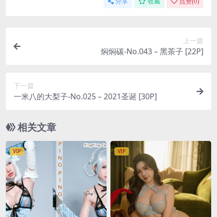
分享
收藏
点赞(
0
)
上一篇
焖焖碳-No.043 – 黑茶子 [22P]
下一篇
一米八的大梨子-No.025 – 2021圣诞 [30P]
相关文章
VIP
VIP