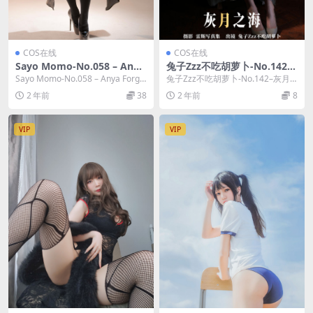
COS在线
COS在线
Sayo Momo-No.058 – Anya
兔子Zzz不吃胡萝卜-No.142–
Forger アーニャ Latex Suit
灰月之海 [28P]
Sayo Momo-No.058 – Anya Forge
兔子Zzz不吃胡萝卜-No.142–灰月
Assassin [48P 4V]
r アーニャ Late...
之海 [28P]，兔子Zzz不吃胡萝卜
2 年前
38
2 年前
8
在...
VIP
VIP