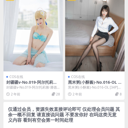
COS在线
COS在线
封疆疆v-No.019-阿尔托莉雅·
黑米粥(小酥酱)-No.016-OL [3
潘德拉贡 泳装 [40P]
4P]
封疆疆v-No.019-阿尔托莉雅·潘德
黑米粥(小酥酱)-No.016-OL [34P]，
拉贡 泳装 [40P]，封疆疆v在线作
黑米粥(小酥酱)在线作品导航：...
2 年前
28
2 年前
8
品...
仅通过会员，资源失效直接评论即可 仅处理会员问题 其
余一概不回复 请直接说问题 不要发你好 在吗这类无意
义内容 看到有空会第一时间处理