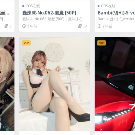
COS在线
COS在线
丝 [3
蠢沫沫-No.062-魅魔 [50P]
Bambi(밤비)-S_ve
0P]，雪
蠢沫沫-No.062-魅魔 [50P]，蠢沫沫在线
Bambi(밤비)-S_versio
作品导航：蠢沫沫套图合集。
(밤비)在线作品导...
8
3 年前
38
2 年前
VIP
VIP