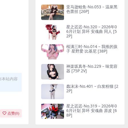
亚马逊鲶鱼-No.053 – 温泉黑
色蕾丝 [26P]
星之迟迟-No.320 – 2026年0
6月计划 异环 安魂曲 同人 [5
2P]
桜满三时-No.014 – 我推的孩
子 星野爱 比基尼 [38P]
神楽坂真冬-No.229 – 味觉容
器 [75P 2V]
布本站内容
蠢沫沫-No.401 – 白发粉猫 [2
2P]
星之迟迟-No.319 – 2026年0
6月计划 异环 安魂曲 原皮 [6
点赞(
0
)
8P]