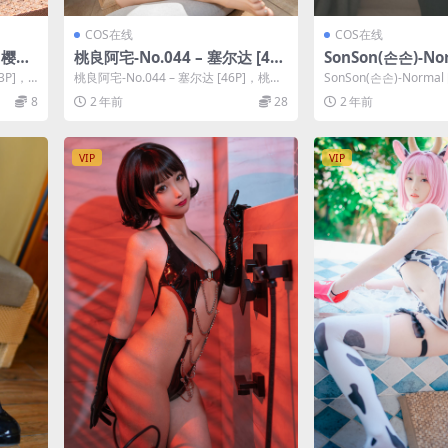
COS在线
COS在线
– 樱花
桃良阿宅-No.044 – 塞尔达 [46
SonSon(손손)-Nor
P]
3P]，
桃良阿宅-No.044 – 塞尔达 [46P]，桃良
SonSon(손손)-Normal 
阿宅在线作品导航：桃良阿宅套...
(손손)在线作品导航...
8
2 年前
28
2 年前
VIP
VIP