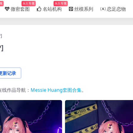
属
永久专属
永久专属
微密套图
名站机构
丝模系列
恋足恋物
]
]
更新记录
在线作品导航：
Messie Huang套图合集
。