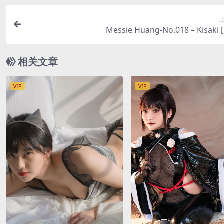
Messie Huang-No.018 – Kisaki 
相关文章
VIP
VIP