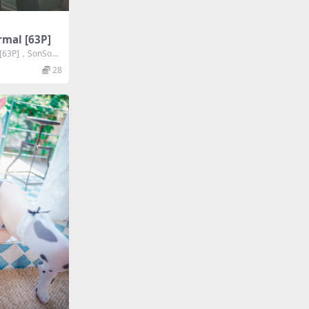
mal [63P]
[63P]，SonSon
28