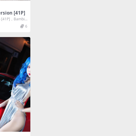
rsion [41P]
n [41P]，Bambi
6