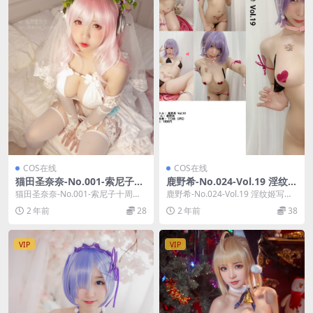
COS在线
COS在线
猫田圣奈奈-No.001-索尼子十
鹿野希-No.024-Vol.19 淫纹姬
周年花嫁 [35P]
写真 自撮り(動画入り) [114P
猫田圣奈奈-No.001-索尼子十周年
鹿野希-No.024-Vol.19 淫纹姬写真
10V]
花嫁 [35P]，猫田圣奈奈在线作品导
自撮り(動画入り) [114P ...
2 年前
28
2 年前
38
航：...
VIP
VIP