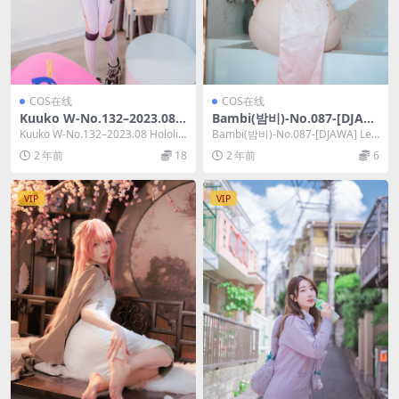
COS在线
COS在线
Kuuko W-No.132–2023.08
Bambi(밤비)-No.087-[DJAW
Hololive Kobo Kanaeru [35
A] Le Chat Porte un Qípáo
Kuuko W-No.132–2023.08 Hololiv
Bambi(밤비)-No.087-[DJAWA] Le
P]
[87P]
e Kobo Kan...
Chat Porte u...
2 年前
18
2 年前
6
VIP
VIP