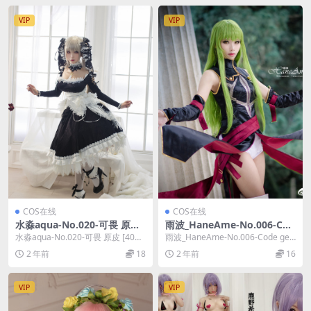
VIP
VIP
COS在线
COS在线
水淼aqua-No.020-可畏 原皮
雨波_HaneAme-No.006-Cod
[40P]
e geass C.C [9P]
水淼aqua-No.020-可畏 原皮 [40
雨波_HaneAme-No.006-Code gea
P]，水淼aqua在线作品导航：水...
ss C.C [9P]，雨波...
2 年前
18
2 年前
16
VIP
VIP