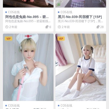
COS在线
COS在线
阿包也是兔娘-No.095 – 碧蓝
黑川-No.039-民宿楼下 [15P]
航线 英仙座旗袍 [30P]
阿包也是兔娘-No.095 – 碧蓝航线
黑川-No.039-民宿楼下 [15P]，黑川
英仙座旗袍 [30P]，阿包也是兔娘
在线作品导航：黑川套图合集。
2 年前
6
2 年前
28
在...
VIP
VIP
COS在线
COS在线