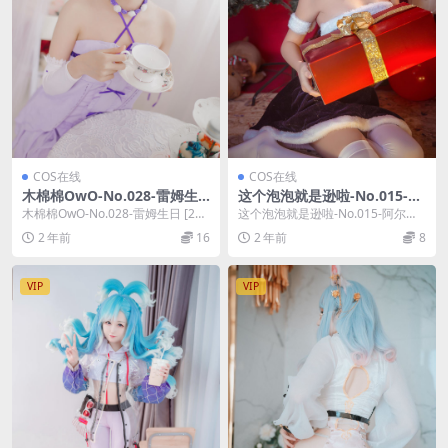
COS在线
COS在线
木棉棉OwO-No.028-雷姆生
这个泡泡就是逊啦-No.015-阿
日 [24P]
尔托莉雅 圣诞贺图 [16P]
木棉棉OwO-No.028-雷姆生日 [24
这个泡泡就是逊啦-No.015-阿尔托
P]，木棉棉OwO在线作品导航：木
莉雅 圣诞贺图 [16P]，这个泡泡就
2 年前
16
2 年前
8
棉...
是逊...
VIP
VIP