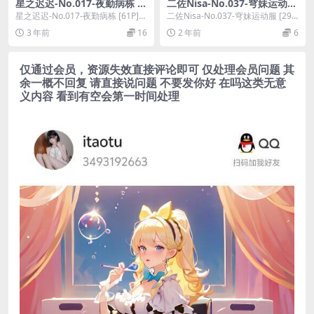
星之迟迟-No.017-夜勤病栋 [6
二佐Nisa-No.037-穹妹运动服
1P]
[29P]
星之迟迟-No.017-夜勤病栋 [61P]，
二佐Nisa-No.037-穹妹运动服 [29
星之迟迟在线作品导航：星之迟迟
P]，二佐Nisa在线作品导航：二...
3 年前
16
2 年前
6
套图...
仅通过会员，资源失效直接评论即可 仅处理会员问题 其
余一概不回复 请直接说问题 不要发你好 在吗这类无意
义内容 看到有空会第一时间处理