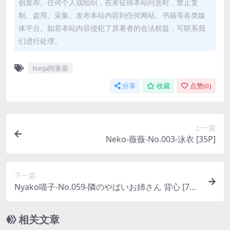
创发布。任何个人或组织，在未征得本站同意时，禁止复
制、盗用、采集、发布本站内容到任何网站、书籍等各类媒
体平台。如若本站内容侵犯了原著者的合法权益，可联系我
们进行处理。
NinJa阿寨寨
分享
收藏
点赞(
0
)
上一篇
Neko-薇薇-No.003-泳衣 [35P]
下一篇
Nyako喵子-No.059-隣のやばいお姉さん 背心 [78P
1V]
相关文章