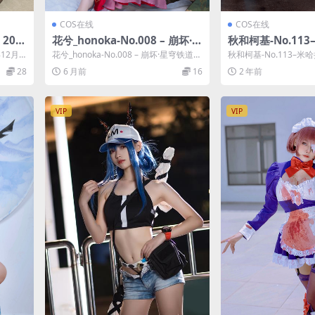
COS在线
COS在线
 202
花兮_honoka-No.008 – 崩坏·星
秋和柯基-No.11
穹铁道 忘归人 [13P]
(&Natsuko_夏夏子)
年12月
花兮_honoka-No.008 – 崩坏·星穹铁道
秋和柯基-No.113–米哈拉
忘归人 [13P]，花兮_...
ko_夏夏子) [7...
28
6 月前
16
2 年前
VIP
VIP