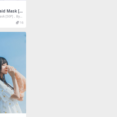
aid Mask [5
ask [50P]，Byor
16