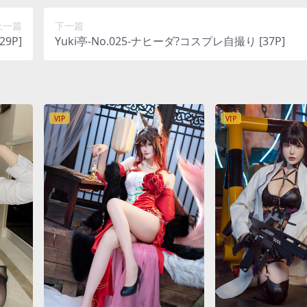
上一篇
下一篇
29P]
Yuki亭-No.025-ナヒーダ?コスプレ自撮り [37P]
VIP
VIP