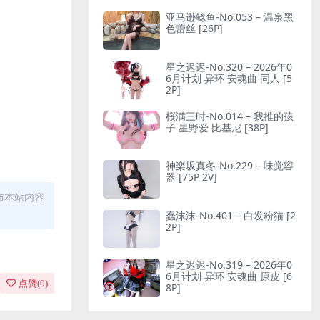
亚马逊鲶鱼-No.053 – 温泉黑
色蕾丝 [26P]
星之迟迟-No.320 – 2026年0
6月计划 异环 安魂曲 同人 [5
2P]
桜满三时-No.014 – 我推的孩
子 星野爱 比基尼 [38P]
神楽坂真冬-No.229 – 味觉容
器 [75P 2V]
布本站内容
蠢沫沫-No.401 – 白发粉猫 [2
2P]
星之迟迟-No.319 – 2026年0
6月计划 异环 安魂曲 原皮 [6
点赞(
0
)
8P]