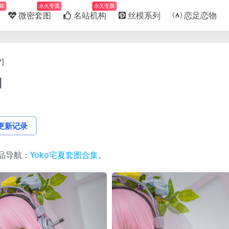
属
永久专属
永久专属
微密套图
名站机构
丝模系列
恋足恋物
]
]
更新记录
品导航：
Yoko宅夏套图合集
。