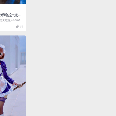
3–米哈拉+尤妮
 [74P 1V]
+尤妮 (&Natsu
38