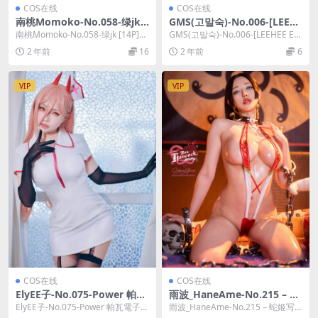
COS在线
COS在线
南桃Momoko-No.058-绿jk
GMS(고말숙)-No.006-[LEEH
[14P]
EE EXPRESS] LEBE-026A [48
南桃Momoko-No.058-绿jk [14P]，
GMS(고말숙)-No.006-[LEEHEE EX
P]
南桃Momoko在线作品导航...
PRESS] LEBE-02...
2 年前
16
2 年前
6
VIP
VIP
COS在线
COS在线
ElyEE子-No.075-Power 帕瓦
雨波_HaneAme-No.215 – 蛇
電子檔 [28P]
姬写真书 [90P]
ElyEE子-No.075-Power 帕瓦電子檔
雨波_HaneAme-No.215 – 蛇姬写
[28P]，ElyEE子在线...
真书 [90P]，雨波_HaneA...