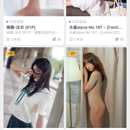
COS在线
COS在线
镜酱-泳衣 [61P]
水淼aqua-No.187 – [Fantia]
2024年08月订阅 (2套) [42P]
镜酱-泳衣 [61P]，镜酱在线作品导
水淼aqua-No.187 – [Fantia] 2024
航：镜酱套图合集。
年08月订阅 (2套)...
2 年前
38
2 年前
38
VIP
VIP