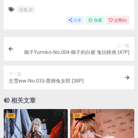
念念_D
分享
收藏
点赞(
0
)
上一篇
御子Yumiko-No.004-御子的白裙 兔玩映画 [47P]
下一篇
念雪ww-No.033-蕾姆兔女郎 [38P]
相关文章
VIP
VIP