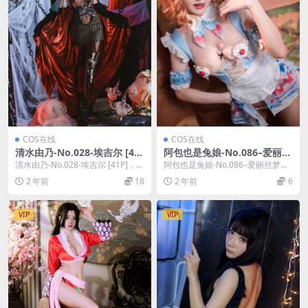
COS在线
COS在线
清水由乃-No.028-埃吉尔 [41
阿包也是兔娘-No.086–爱丽丝
P]
梦游仙境 [40P]
清水由乃-No.028-埃吉尔 [41P]，清
阿包也是兔娘-No.086–爱丽丝梦游
水由乃在线作品导航：清水由乃套
仙境 [40P]，阿包也是兔娘在线作品
2 年前
18
2 年前
6
图合...
导航...
VIP
VIP