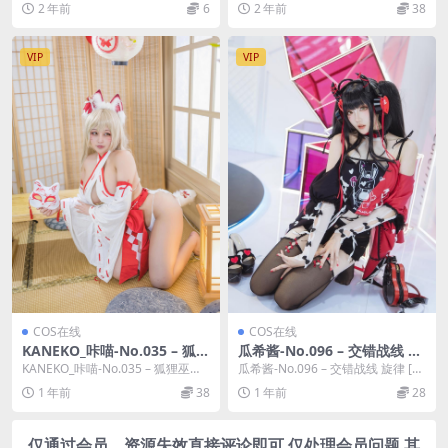
2 年前
6
2 年前
38
VIP
VIP
COS在线
COS在线
KANEKO_咔喵-No.035 – 狐狸
瓜希酱-No.096 – 交错战线 旋
巫女 [41P]
律 [14P]
KANEKO_咔喵-No.035 – 狐狸巫女
瓜希酱-No.096 – 交错战线 旋律 [14
[41P]，KANEKO_咔喵在...
P]，瓜希酱在线作品导航：瓜希酱...
1 年前
38
1 年前
28
仅通过会员，资源失效直接评论即可 仅处理会员问题 其