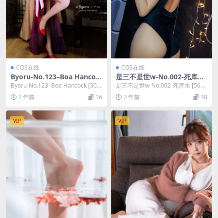
COS在线
COS在线
Byoru-No.123–Boa Hancoc
是三不是世w-No.002-死库水
k [30P]
[56P]
Byoru-No.123–Boa Hancock [30
是三不是世w-No.002-死库水 [56
P]，Byoru在线作品...
P]，是三不是世w在线作品导航：是
2 年前
16
2 年前
38
三不...
VIP
VIP