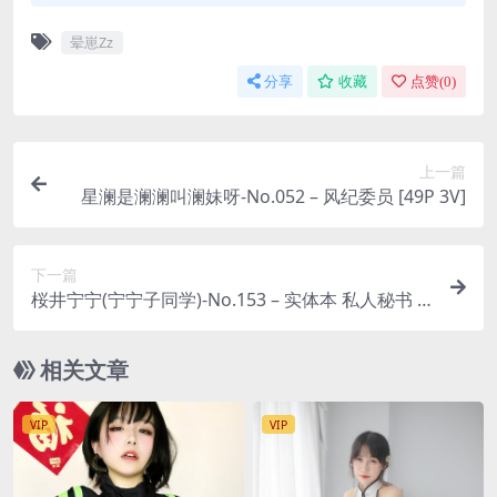
晕崽Zz
分享
收藏
点赞(
0
)
上一篇
星澜是澜澜叫澜妹呀-No.052 – 风纪委员 [49P 3V]
下一篇
桜井宁宁(宁宁子同学)-No.153 – 实体本 私人秘书 [6
9P]
相关文章
VIP
VIP