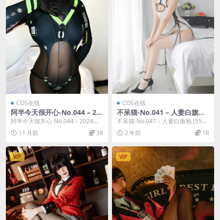
COS在线
COS在线
阿半今天很开心-No.044 – 20
不呆猫-No.041 – 人妻白旗袍
24年01月奖励 [65P]
[55P]
阿半今天很开心-No.044 – 2024年0
不呆猫-No.041 – 人妻白旗袍 [55
1月奖励 [65P]，阿半今天很开...
P]，不呆猫在线作品导航：不呆猫
11 月前
38
2 年前
18
套图...
VIP
VIP