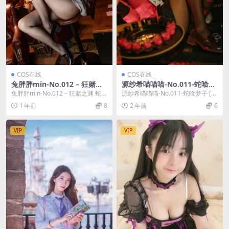
COS在线
COS在线
兔胖胖min-No.012 – 狂赌之
源纱希喵喵喵-No.011-蛇喰梦
渊 蛇喰梦子 [40P]
子 [17P]
兔胖胖min-No.012 – 狂赌之渊 蛇喰
源纱希喵喵喵-No.011-蛇喰梦子 [1
梦子 [40P]，兔胖胖min在线...
7P]，源纱希喵喵喵在线作品导航：
1 年前
8
2 年前
6
源纱...
VIP
VIP