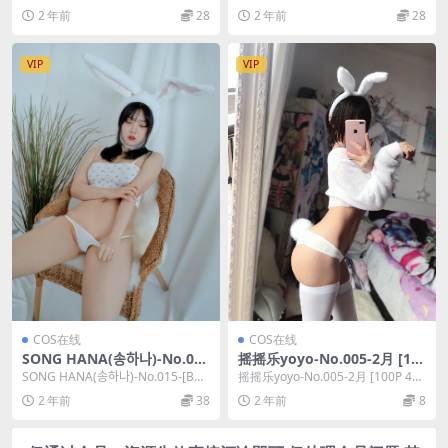
P]，一米八的大梨子在线作品导
月电子图 [87P 5V]，雨...
2 年前
28
2 年前
28
航：一米...
VIP
VIP
COS在线
COS在线
SONG HANA(송하나)-No.015
摇摇乐yoyo-No.005-2月 [10
-[BBUTTERMILK] HANA’s R
0P 4V]
SONG HANA(송하나)-No.015-[BB
摇摇乐yoyo-No.005-2月 [100P 4
oom [87P]
UTTERMILK] ...
V]，摇摇乐yoyo在线作品导...
2 年前
38
2 年前
8