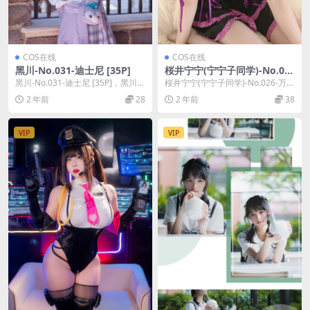
COS在线
COS在线
黑川-No.031-迪士尼 [35P]
桜井宁宁(宁宁子同学)-No.02
6-万圣节小恶魔 [43P]
黑川-No.031-迪士尼 [35P]，黑川在
桜井宁宁(宁宁子同学)-No.026-万圣
线作品导航：黑川套图合集。
节小恶魔 [43P]，桜井宁宁(宁宁
2 年前
28
2 年前
38
子...
VIP
VIP