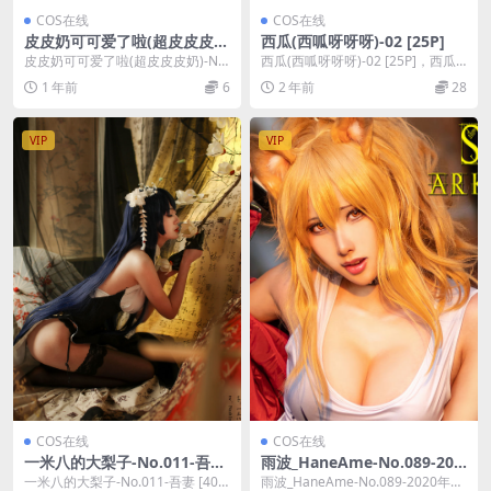
COS在线
COS在线
皮皮奶可可爱了啦(超皮皮皮
西瓜(西呱呀呀呀)-02 [25P]
奶)-No.054 – 宇都宫沙希 [38
皮皮奶可可爱了啦(超皮皮皮奶)-No.
西瓜(西呱呀呀呀)-02 [25P]，西瓜
P 1V]
054 – 宇都宫沙希 [38P 1V]，...
(西呱呀呀呀)在线作品导航：西瓜
1 年前
6
2 年前
28
(西呱...
VIP
VIP
COS在线
COS在线
一米八的大梨子-No.011-吾妻
雨波_HaneAme-No.089-202
[40P]
0年05月电子图 [87P 5V]
一米八的大梨子-No.011-吾妻 [40
雨波_HaneAme-No.089-2020年05