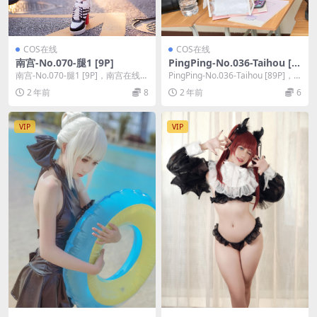
COS在线
COS在线
南宫-No.070-腿1 [9P]
PingPing-No.036-Taihou [8
9P]
南宫-No.070-腿1 [9P]，南宫在线作
PingPing-No.036-Taihou [89P]，Pi
品导航：南宫套图合集。
ngPing在线作...
2 年前
8
2 年前
6
VIP
VIP