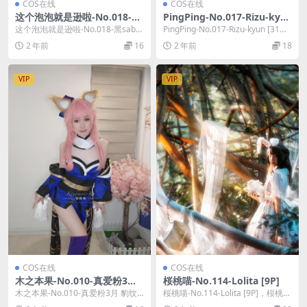
COS在线
COS在线
这个泡泡就是逊啦-No.018-黑
PingPing-No.017-Rizu-kyu
saber泳装 [12P]
n [31P]
这个泡泡就是逊啦-No.018-黑saber
PingPing-No.017-Rizu-kyun [31
泳装 [12P]，这个泡泡就是逊啦在...
P]，PingPing...
2 年前
16
2 年前
18
VIP
VIP
COS在线
COS在线
木之本果-No.010-真爱粉3月
桜桃喵-No.114-Lolita [9P]
豹纹常服 [22P]
木之本果-No.010-真爱粉3月 豹纹
桜桃喵-No.114-Lolita [9P]，桜桃喵
常服 [22P]，木之本果在线作品导
在线作品导航：桜桃喵套图合集...