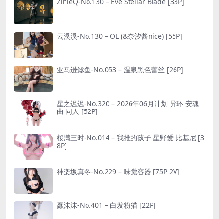
ZinieQ-No.130 – Eve Stellar Blade [33P]
云溪溪-No.130 – OL (&奈汐酱nice) [55P]
亚马逊鲶鱼-No.053 – 温泉黑色蕾丝 [26P]
星之迟迟-No.320 – 2026年06月计划 异环 安魂
曲 同人 [52P]
桜满三时-No.014 – 我推的孩子 星野爱 比基尼 [3
8P]
神楽坂真冬-No.229 – 味觉容器 [75P 2V]
蠢沫沫-No.401 – 白发粉猫 [22P]