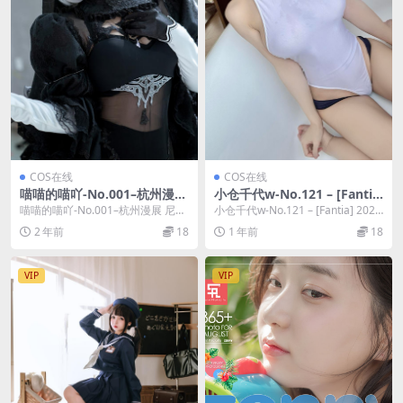
COS在线
COS在线
喵喵的喵吖-No.001–杭州漫展
小仓千代w-No.121 – [Fanti
尼尔机械纪元 2B [12P]
a] 2024年11月订阅 (3套) [45
喵喵的喵吖-No.001–杭州漫展 尼尔
小仓千代w-No.121 – [Fantia] 2024
P 2V]
机械纪元 2B [12P]，喵喵的喵吖
年11月订阅 (3套) ...
2 年前
18
1 年前
18
在...
VIP
VIP