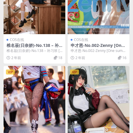
COS在线
COS在线
椎名莜(日奈娇)-No.138 – 补
申才恩-No.002-Zenny [One
习班 [99P]
summer day] [49P]
椎名莜(日奈娇)-No.138 – 补习班 [9
申才恩-No.002-Zenny [One summ
9P]，椎名莜(日奈娇)在线作品...
er day] [49P]，...
2 年前
18
2 年前
16
VIP
VIP