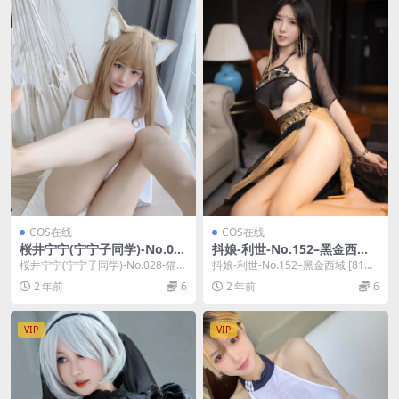
COS在线
COS在线
桜井宁宁(宁宁子同学)-No.02
抖娘-利世-No.152–黑金西域
8-猫娘 [50P]
[81P]
桜井宁宁(宁宁子同学)-No.028-猫娘
抖娘-利世-No.152–黑金西域 [81
[50P]，桜井宁宁(宁宁子同学)在...
P]，抖娘-利世在线作品导航：抖娘-
2 年前
6
2 年前
6
利...
VIP
VIP