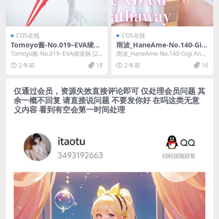
COS在线
COS在线
Tomoyo酱-No.019–EVA绫波
雨波_HaneAme-No.140-Gigi
丽 [29P]
Andalucia Hathaway’s Flas
Tomoyo酱-No.019–EVA绫波丽 [29
雨波_HaneAme-No.140-Gigi Anda
h 洋裝 [29P]
P]，Tomoyo酱在线作品导...
lucia Hathawa...
2 年前
18
2 年前
16
仅通过会员，资源失效直接评论即可 仅处理会员问题 其
余一概不回复 请直接说问题 不要发你好 在吗这类无意
义内容 看到有空会第一时间处理