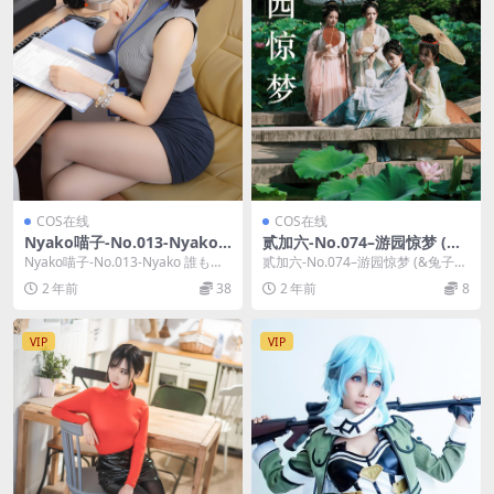
COS在线
COS在线
Nyako喵子-No.013-Nyako
贰加六-No.074–游园惊梦 (&
誰も知らないの大人時間3 [13
兔子Zzz不吃胡萝卜) [26P]
Nyako喵子-No.013-Nyako 誰も知
贰加六-No.074–游园惊梦 (&兔子Zz
0P 5V]
らないの大人時間3 [130P ...
z不吃胡萝卜) [26P]，...
2 年前
38
2 年前
8
VIP
VIP