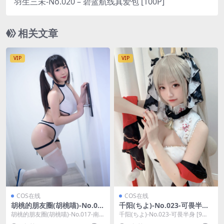
羽生三未-No.020 – 碧蓝航线真爱包 [100P]
相关文章
VIP
VIP
COS在线
COS在线
胡桃的朋友圈(胡桃喵)-No.01
千阳(ちよ)-No.023-可畏半身
7-南半球竞泳 [136P 7V]
[9P]
胡桃的朋友圈(胡桃喵)-No.017-南半
千阳(ちよ)-No.023-可畏半身 [9
球竞泳 [136P 7V]，胡桃的朋友...
P]，千阳(ちよ)在线作品导航：千阳