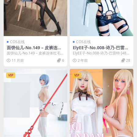
COS在线
COS在线
面饼仙儿-No.149 – 皮裤连体
ElyEE子-No.008-诗乃-巴雷特
红毛衣 [20P]
[48P]
面饼仙儿-No.149 – 皮裤连体红毛衣
ElyEE子-No.008-诗乃-巴雷特 [48
[20P]，面饼仙儿在线作品导航：
P]，ElyEE子在线作品导航：...
11 月前
6
2 年前
28
面...
VIP
VIP