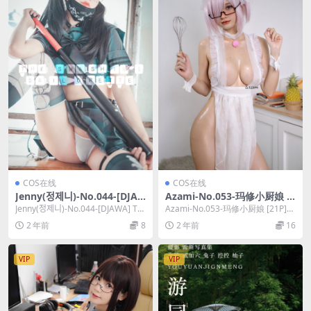
COS在线
COS在线
Jenny(정제니)-No.044-[DJAW
Azami-No.053-玛修小厨娘 [2
A] The Smashing Sailorette
1P]
Jenny(정제니)-No.044-[DJAWA] Th
Azami-No.053-玛修小厨娘 [21P]，
(+S.Ver) [72P]
e Smashi...
Azami在线作品导航：Aza...
2 年前
8
2 年前
16
VIP
VIP