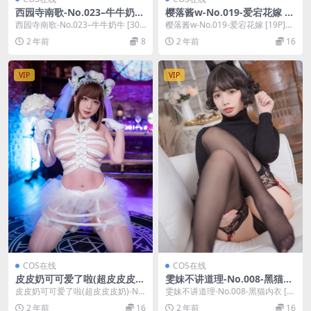
西园寺南歌-No.023–牛牛奶牛
樱落酱w-No.019-爱宕花嫁 [1
[30P]
9P]
西园寺南歌-No.023–牛牛奶牛 [30
樱落酱w-No.019-爱宕花嫁 [19P]，
P]，西园寺南歌在线作品导航：西
樱落酱w在线作品导航：樱落酱w套
2 年前
8
2 年前
16
园寺南...
图...
VIP
VIP
COS在线
COS在线
皮皮奶可可爱了啦(超皮皮皮
雯妹不讲道理-No.008-黑猫内
奶)-No.041-Vol.28 地狱新娘
衣 [31P]
皮皮奶可可爱了啦(超皮皮皮奶)-No.
雯妹不讲道理-No.008-黑猫内衣 [3
[71P 3V]
041-Vol.28 地狱新娘 [71P ...
1P]，雯妹不讲道理在线作品导航：
2 年前
16
2 年前
16