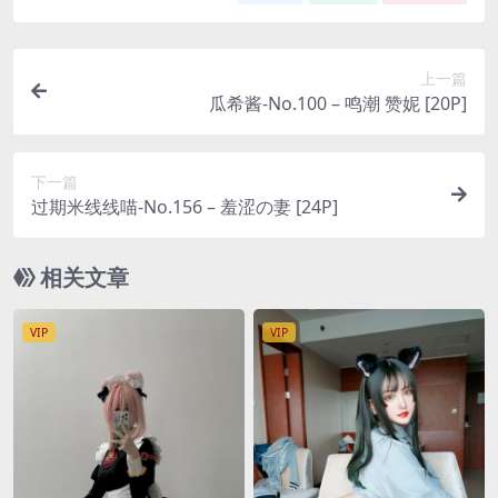
上一篇
瓜希酱-No.100 – 鸣潮 赞妮 [20P]
下一篇
过期米线线喵-No.156 – 羞涩の妻 [24P]
相关文章
VIP
VIP