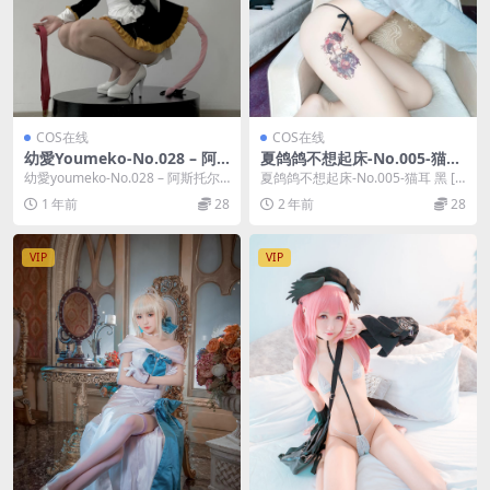
COS在线
COS在线
幼愛Youmeko-No.028 – 阿
夏鸽鸽不想起床-No.005-猫耳
斯托尔福女仆 [53P]
黑 [25P 8V]
幼愛youmeko-No.028 – 阿斯托尔
夏鸽鸽不想起床-No.005-猫耳 黑 [2
福女仆 [53P]，幼愛youme...
5P 8V]，夏鸽鸽不想起床在线作品...
1 年前
28
2 年前
28
VIP
VIP