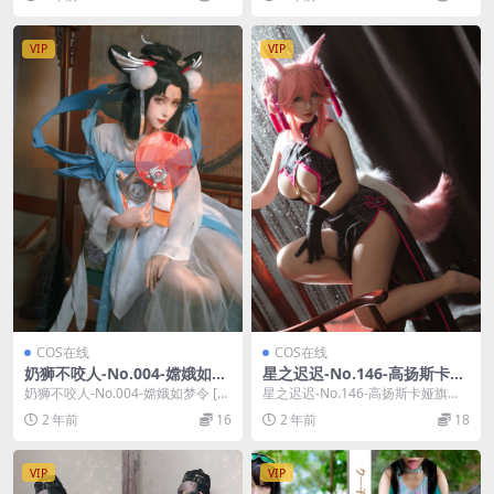
雯妹...
VIP
VIP
COS在线
COS在线
奶狮不咬人-No.004-嫦娥如梦
星之迟迟-No.146-高扬斯卡娅
令 [14P]
旗袍 [20P]
奶狮不咬人-No.004-嫦娥如梦令 [1
星之迟迟-No.146-高扬斯卡娅旗袍
4P]，奶狮不咬人在线作品导航：奶
[20P]，星之迟迟在线作品导航：星
2 年前
16
2 年前
18
狮不...
之迟...
VIP
VIP