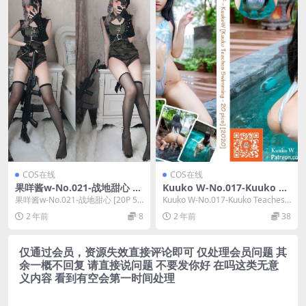
COS在线
COS在线
果咩酱w-No.021-战地甜心 [2
Kuuko W-No.017-Kuuko Te
0P 5V]
aches Swimming [21P]
果咩酱w-No.021-战地甜心 [20P 5
Kuuko W-No.017-Kuuko Teaches
V]，果咩酱w在线作品导航：果咩
Swimming [2...
2 年前
8
2 年前
38
酱...
仅通过会员，资源失效直接评论即可 仅处理会员问题 其
余一概不回复 请直接说问题 不要发你好 在吗这类无意
义内容 看到有空会第一时间处理