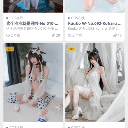
COS在线
COS在线
这个泡泡就是逊啦-No.010-吾
Kuuko W-No.092-Koharu [3
王 礼服英灵正装 [14P]
4P 5V]
这个泡泡就是逊啦-No.010-吾王 礼
Kuuko W-No.092-Koharu [34P 5
服英灵正装 [14P]，这个泡泡就是逊
V]，Kuuko W在线...
2 年前
28
2 年前
16
啦...
VIP
VIP
COS在线
COS在线