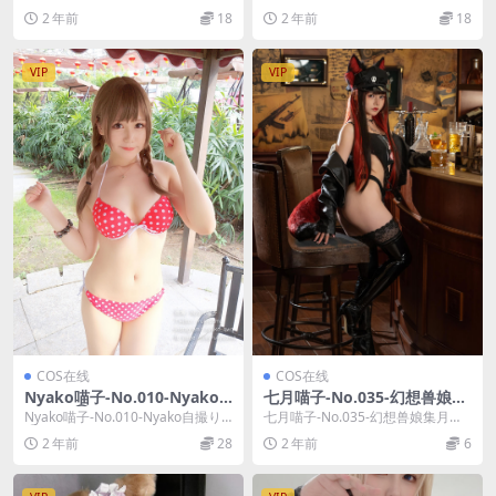
0P]，二佐Nisa在线作品导航...
ing Lessons ...
2 年前
18
2 年前
18
VIP
VIP
COS在线
COS在线
Nyako喵子-No.010-Nyako
七月喵子-No.035-幻想兽娘集
自撮り② [197P 7V]
月食 火狄娅 [23P]
Nyako喵子-No.010-Nyako自撮り
七月喵子-No.035-幻想兽娘集月食
② [197P 7V]，Nyako...
火狄娅 [23P]，七月喵子在线作品导
2 年前
28
2 年前
6
航...