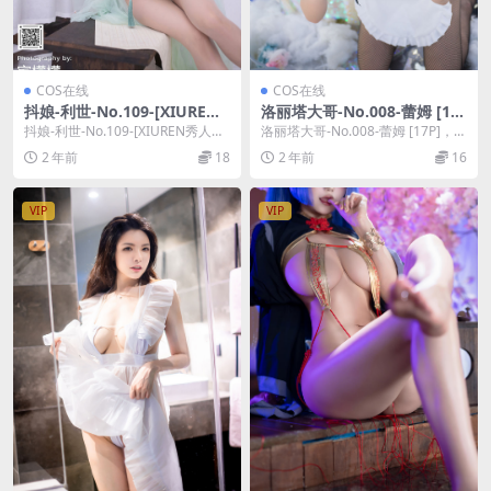
COS在线
COS在线
抖娘-利世-No.109-[XIUREN
洛丽塔大哥-No.008-蕾姆 [17
秀人网] 2022.07.27 NO.5345
P]
抖娘-利世-No.109-[XIUREN秀人网]
洛丽塔大哥-No.008-蕾姆 [17P]，洛
[73P]
2022.07.27 NO.5...
丽塔大哥在线作品导航：洛丽塔大
2 年前
18
2 年前
16
哥套...
VIP
VIP