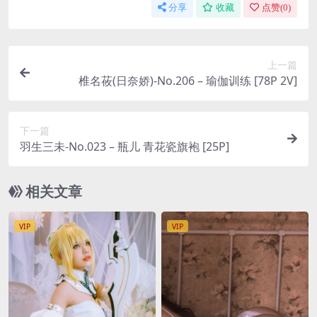
分享
收藏
点赞(
0
)
上一篇
椎名莜(日奈娇)-No.206 – 瑜伽训练 [78P 2V]
下一篇
羽生三未-No.023 – 瓶儿 青花瓷旗袍 [25P]
相关文章
VIP
VIP