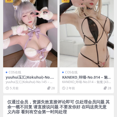
VIP
VIP
COS在线
COS在线
yuuhui玉汇(Kokuhui)-No.1
KANEKO_咔喵-No.014 – 魅魔
45 – 家有萌宠 [29P 2V]
[43P 3V]
yuuhui玉汇(Kokuhui)-No.145 – 家
KANEKO_咔喵-No.014 – 魅魔 [43P
有萌宠 [29P 2V]...
3V]，KANEKO_咔喵...
5 月前
28
2 年前
28
仅通过会员，资源失效直接评论即可 仅处理会员问题 其
余一概不回复 请直接说问题 不要发你好 在吗这类无意
义内容 看到有空会第一时间处理