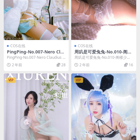
COS在线
COS在线
PingPing-No.007-Nero Clau
周叽是可爱兔兔-No.010-阁楼
dius Bride ver [11P]
少女 [34P]
PingPing-No.007-Nero Claudius B
周叽是可爱兔兔-No.010-阁楼少女
ride ver ...
[34P]，周叽是可爱兔兔在线作品导
2 年前
28
2 年前
16
航：...
VIP
VIP