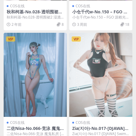
COS在线
COS在线
秋和柯基-No.028-透明围裙2
小仓千代w-No.150 – FGO 源
湿漉漉的浴室 [59P]
赖光僵尸娘 [38P]
秋和柯基-No.028-透明围裙2 湿漉
小仓千代w-No.150 – FGO 源赖光僵
漉的浴室 [59P]，秋和柯基在线作品
尸娘 [38P]，小仓千代w在线作...
2 年前
8
3 周前
18
导...
VIP
VIP
COS在线
COS在线
二佐Nisa-No.066-竞泳 魔鬼
Zia(지아)-No.017-[DJAWA] S
私房 [30P]
wimming Lessons #2 [76P]
二佐Nisa-No.066-竞泳 魔鬼私房 [3
Zia(지아)-No.017-[DJAWA] Swimm