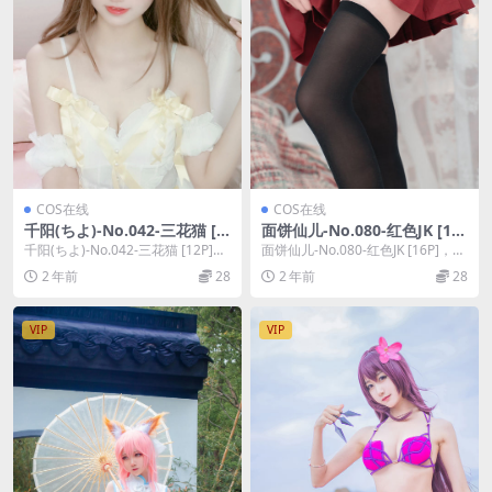
COS在线
COS在线
千阳(ちよ)-No.042-三花猫 [1
面饼仙儿-No.080-红色JK [16
2P]
P]
千阳(ちよ)-No.042-三花猫 [12P]，
面饼仙儿-No.080-红色JK [16P]，面
千阳(ちよ)在线作品导航：千阳(...
饼仙儿在线作品导航：面饼仙儿套
2 年前
28
2 年前
28
图...
VIP
VIP