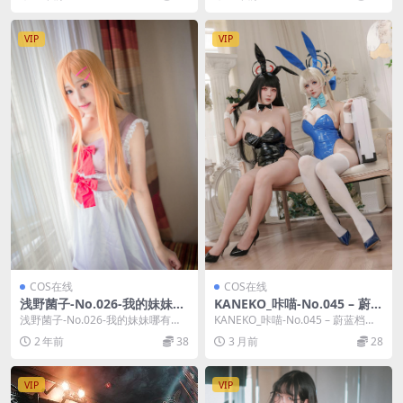
VIP
VIP
COS在线
COS在线
浅野菌子-No.026-我的妹妹哪
KANEKO_咔喵-No.045 – 蔚蓝
有这么可爱！ 五更琉璃9 [17
档案 双人 (&rioko凉凉子) [1
浅野菌子-No.026-我的妹妹哪有这
KANEKO_咔喵-No.045 – 蔚蓝档案
P]
01P]
么可爱！ 五更琉璃9 [17P]，浅野菌
双人 (&rioko凉凉...
2 年前
38
3 月前
28
子...
VIP
VIP