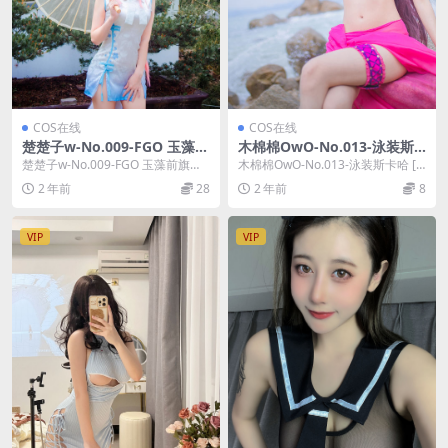
COS在线
COS在线
楚楚子w-No.009-FGO 玉藻前
木棉棉OwO-No.013-泳装斯
旗袍 [10P]
卡哈 [21P]
楚楚子w-No.009-FGO 玉藻前旗袍
木棉棉OwO-No.013-泳装斯卡哈 [2
[10P]，楚楚子w在线作品导航：
1P]，木棉棉OwO在线作品导航：
2 年前
28
2 年前
8
楚...
木...
VIP
VIP