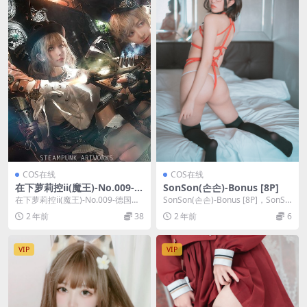
COS在线
COS在线
在下萝莉控ii(魔王)-No.009-德
SonSon(손손)-Bonus [8P]
国骨科 [9P]
在下萝莉控ii(魔王)-No.009-德国骨
SonSon(손손)-Bonus [8P]，SonSo
科 [9P]，在下萝莉控ii(魔王)...
n(손손)在线作品导航：S...
2 年前
38
2 年前
6
VIP
VIP