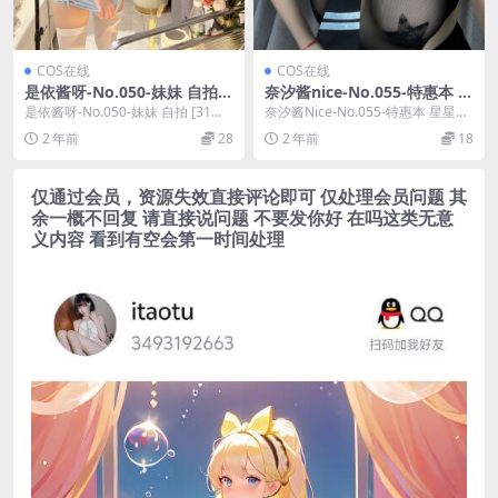
COS在线
COS在线
是依酱呀-No.050-妹妹 自拍
奈汐酱nice-No.055-特惠本 星
[31P]
星蕾丝 [39P]
是依酱呀-No.050-妹妹 自拍 [31
奈汐酱Nice-No.055-特惠本 星星蕾
P]，是依酱呀在线作品导航：是依
丝 [39P]，奈汐酱Nice在线作...
2 年前
28
2 年前
18
酱呀套...
仅通过会员，资源失效直接评论即可 仅处理会员问题 其
余一概不回复 请直接说问题 不要发你好 在吗这类无意
义内容 看到有空会第一时间处理