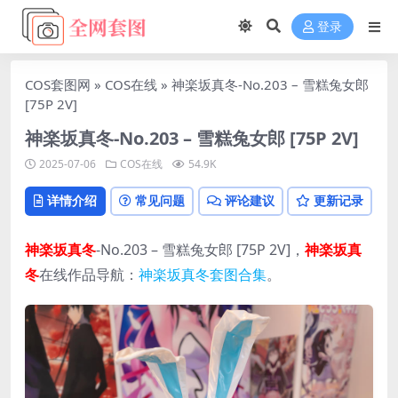
登录
COS套图网
»
COS在线
»
神楽坂真冬-No.203 – 雪糕兔女郎
[75P 2V]
神楽坂真冬-No.203 – 雪糕兔女郎 [75P 2V]
2025-07-06
COS在线
54.9K
详情介绍
常见问题
评论建议
更新记录
神楽坂真冬
-No.203 – 雪糕兔女郎 [75P 2V]，
神楽坂真
冬
在线作品导航：
神楽坂真冬套图合集
。