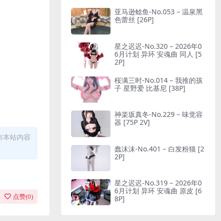
亚马逊鲶鱼-No.053 – 温泉黑
色蕾丝 [26P]
星之迟迟-No.320 – 2026年0
6月计划 异环 安魂曲 同人 [5
2P]
桜满三时-No.014 – 我推的孩
子 星野爱 比基尼 [38P]
神楽坂真冬-No.229 – 味觉容
器 [75P 2V]
布本站内容
蠢沫沫-No.401 – 白发粉猫 [2
2P]
星之迟迟-No.319 – 2026年0
6月计划 异环 安魂曲 原皮 [6
点赞(
0
)
8P]