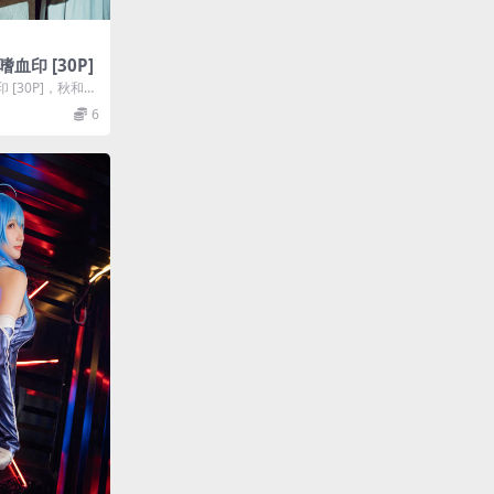
嗜血印 [30P]
印 [30P]，秋和柯
基套图合...
6