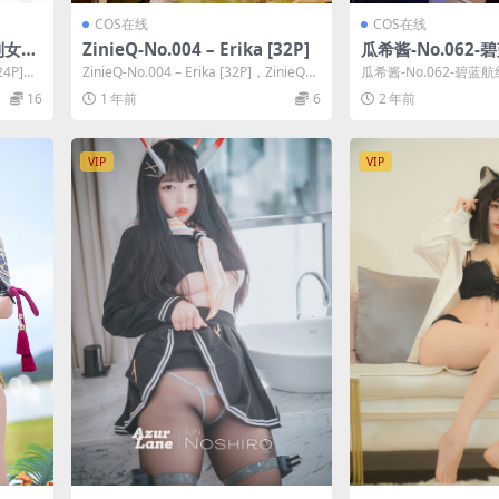
COS在线
COS在线
制女仆
ZinieQ-No.004 – Erika [32P]
瓜希酱-No.062-
易斯 原皮 [21P]
4P]，
ZinieQ-No.004 – Erika [32P]，ZinieQ在
瓜希酱-No.062-碧蓝
.
线作品导航...
[21P]，瓜希酱在线作品
16
1 年前
6
2 年前
VIP
VIP