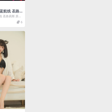
碧蓝航线 圣路
航线 圣路易斯 原皮
导航：...
6