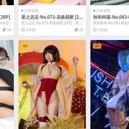
COS在线
COS在线
[28P]
星之迟迟-No.073-圣路易斯 [26
秋和柯基-No.083-
P]
inieQ
星之迟迟-No.073-圣路易斯 [26P]，星之
秋和柯基-No.083-嗜血
迟迟在线作品导航：星之迟迟套图...
基在线作品导航：秋和柯
18
2 年前
28
2 年前
VIP
VIP