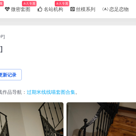
属
永久专属
永久专属
微密套图
名站机构
丝模系列
恋足恋物
P]
]
更新记录
线作品导航：
过期米线线喵套图合集
。