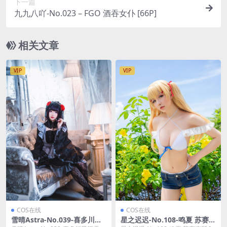
下一篇
九九八吖-No.023 – FGO 酒吞女仆 [66P]
相关文章
VIP
VIP
COS在线
COS在线
雪晴Astra-No.039-喜多川黑
星之迟迟-No.108-鸣夏 苏赛克