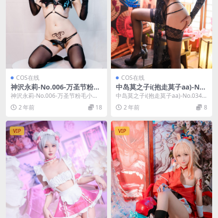
COS在线
COS在线
神沢永莉-No.006-万圣节粉毛
中岛莫之子i(抱走莫子aa)-No.
小恶魔 [41P]
034-2B靡烟旗袍 [40P 1V]
神沢永莉-No.006-万圣节粉毛小恶
中岛莫之子i(抱走莫子aa)-No.034-2
魔 [41P]，神沢永莉在线作品导航：
B靡烟旗袍 [40P 1V]，中岛...
2 年前
18
2 年前
8
神沢...
VIP
VIP