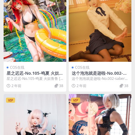
COS在线
COS在线
星之迟迟-No.105-鸣夏 火奴鲁
这个泡泡就是逊啦-No.002-sa
鲁 [25P]
ber常服 [9P]
星之迟迟-No.105-鸣夏 火奴鲁鲁 [2
这个泡泡就是逊啦-No.002-saber常
5P]，星之迟迟在线作品导航：星之
服 [9P]，这个泡泡就是逊啦在线
2 年前
38
2 年前
38
迟...
作...
VIP
VIP