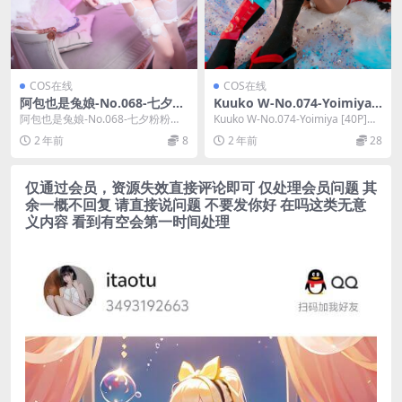
COS在线
COS在线
阿包也是兔娘-No.068-七夕粉
Kuuko W-No.074-Yoimiya
粉女仆 [49P]
[40P]
阿包也是兔娘-No.068-七夕粉粉女
Kuuko W-No.074-Yoimiya [40P]，
仆 [49P]，阿包也是兔娘在线作品导
Kuuko W在线作品...
2 年前
8
2 年前
28
航：...
仅通过会员，资源失效直接评论即可 仅处理会员问题 其
余一概不回复 请直接说问题 不要发你好 在吗这类无意
义内容 看到有空会第一时间处理