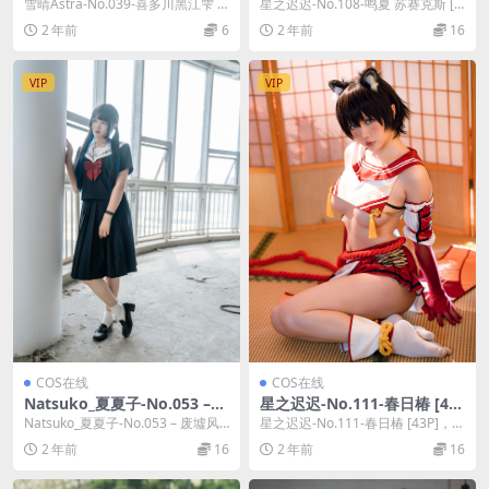
江雫 [45P]
斯 [25P]
雪晴Astra-No.039-喜多川黑江雫 [4
星之迟迟-No.108-鸣夏 苏赛克斯 [2
5P]，雪晴Astra在线作品导...
5P]，星之迟迟在线作品导航：星之
2 年前
6
2 年前
16
迟...
VIP
VIP
COS在线
COS在线
Natsuko_夏夏子-No.053 –
星之迟迟-No.111-春日椿 [43
废墟风纪委员 [45P]
P]
Natsuko_夏夏子-No.053 – 废墟风
星之迟迟-No.111-春日椿 [43P]，星
纪委员 [45P]，Natsuk...
之迟迟在线作品导航：星之迟迟套
2 年前
16
2 年前
16
图合...