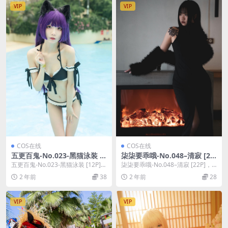
VIP
VIP
COS在线
COS在线
五更百鬼-No.023-黑猫泳装 [1
柒柒要乖哦-No.048–清寂 [22
2P]
P]
五更百鬼-No.023-黑猫泳装 [12P]，
柒柒要乖哦-No.048–清寂 [22P]，
五更百鬼在线作品导航：五更百鬼
柒柒要乖哦在线作品导航：柒柒要
2 年前
38
2 年前
28
套图...
乖哦套...
VIP
VIP