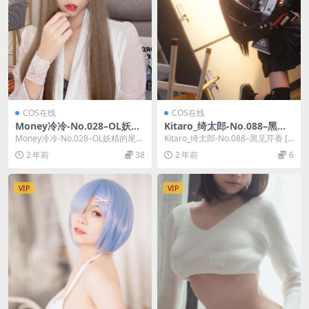
COS在线
COS在线
Money冷冷-No.028–OL妖精
Kitaro_绮太郎-No.088–黑见
的尾巴 [73P 2V]
芹香 [18P]
Money冷冷-No.028–OL妖精的尾巴
Kitaro_绮太郎-No.088–黑见芹香 [1
[73P 2V]，Money冷冷在...
8P]，Kitaro_绮太郎在...
2 年前
38
2 年前
6
VIP
VIP