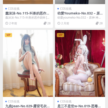
COS在线
COS在线
蠢沫沫-No.115-叫兽的恶作剧
幼愛Youmeko-No.032 – 原
Ⅲ [141P]
神 神里绫华 [47P]
蠢沫沫-No.115-叫兽的恶作剧Ⅲ [14
幼愛youmeko-No.032 – 原神 神里
1P]，蠢沫沫在线作品导航：蠢沫沫
绫华 [47P]，幼愛youme...
2 年前
28
2 月前
28
套...
VIP
VIP
COS在线
COS在线
九曲Jean-No.029-露背毛衣
是三不是世w-No.019-恶毒白