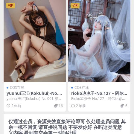
VIP
VIP
COS在线
COS在线
yuuhui玉汇(Kokuhui)-No.0
rioko凉凉子-No.127 – 阿尔
01-猫猫头黑裙子 [10P]
比恩旗袍 [43P 11V]
yuuhui玉汇(Kokuhui)-No.001-猫猫
Rioko凉凉子-No.127 – 阿尔比恩旗
头黑裙子 [10P]，yu...
袍 [43P 11V]，Rioko...
2 年前
16
2 年前
6
仅通过会员，资源失效直接评论即可 仅处理会员问题 其
余一概不回复 请直接说问题 不要发你好 在吗这类无意
义内容 看到有空会第一时间处理