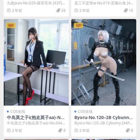
[42P]
兔 [40P]
九曲Jean-No.029-露背毛衣 [42P]，
是三不是世w-No.019-恶毒白兔 [40
九曲Jean在线作品导航：九曲...
P]，是三不是世w在线作品导航：是
2 年前
28
2 年前
16
三...
VIP
VIP
COS在线
COS在线
中岛莫之子i(抱走莫子aa)-No.
Byoru-No.120–2B Cybunny
044-OL太太 [78P 15V]
[44P 8V]
中岛莫之子i(抱走莫子aa)-No.044-
Byoru-No.120–2B Cybunny [44P 8
OL太太 [78P 15V]，中岛莫...
V]，Byoru在线...
2 年前
8
2 年前
8