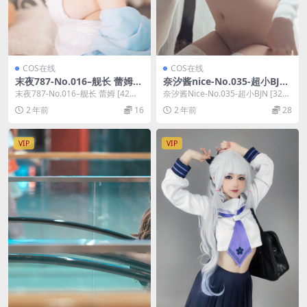
COS在线
COS在线
末夜787-No.016–舰长 蕾姆
奈汐酱nice-No.035-超小BJN
[42P]
[32P]
末夜787-No.016–舰长 蕾姆 [42
奈汐酱Nice-No.035-超小BJN [32
P]，末夜787在线作品导航：末夜
P]，奈汐酱Nice在线作品导航...
2 年前
16
2 年前
28
7...
VIP
VIP