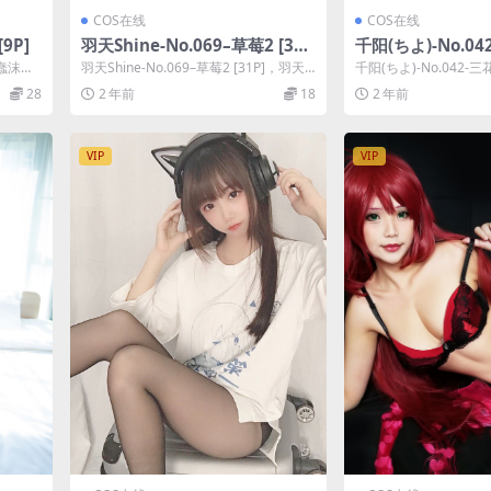
COS在线
COS在线
9P]
羽天Shine-No.069–草莓2 [31
千阳(ちよ)-No.04
P]
P]
，蠢沫沫
羽天Shine-No.069–草莓2 [31P]，羽天S
千阳(ちよ)-No.042-三
。
hine在线作品导航：羽...
(ちよ)在线作品导航：千阳
28
2 年前
18
2 年前
VIP
VIP