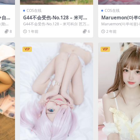
COS在线
COS在线
真+自撮
G44不会受伤-No.128 – 米可科
Maruemon(마루에
尔 芭万希 妖精骑士崔斯坦 [25
-[DJAWA] Knotti
 (動画
G44不会受伤-No.128 – 米可科尔 芭万希
Maruemon(마루에몽)-N
P]
[74P]
妖精骑士崔斯坦 [25P]，...
Knotting C...
8
1 年前
6
2 年前
VIP
VIP