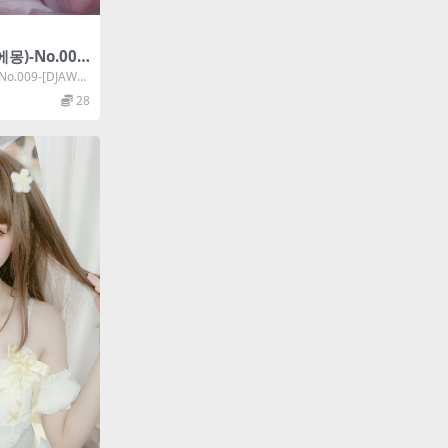
몽)-No.009
ng Class #3
o.009-[DJAWA]
28