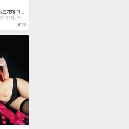
2-三花猫 [12
花猫 [12P]，千阳
(...
28