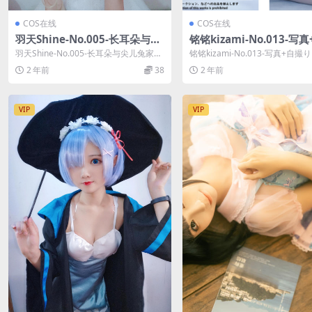
COS在线
COS在线
羽天Shine-No.005-长耳朵与尖
铭铭kizami-No.013-写
儿兔家的妖生活美枚 [10P]
り (動画入り) [116P 2V]
羽天Shine-No.005-长耳朵与尖儿兔家的
铭铭kizami-No.013-写真+自撮り
妖生活美枚 [10P]，羽天Sh...
入り) [116P 2V]，...
2 年前
38
2 年前
VIP
VIP