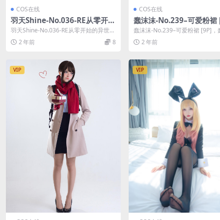
COS在线
COS在线
羽天Shine-No.036-RE从零开始
蠢沫沫-No.239–可爱粉裙 [
的异世界生活 蕾姆童话魔法女巫
羽天Shine-No.036-RE从零开始的异世界
蠢沫沫-No.239–可爱粉裙 [9P]
[9P]
生活 蕾姆童话魔法女巫 [9P...
在线作品导航：蠢沫沫套图合集
2 年前
8
2 年前
VIP
VIP