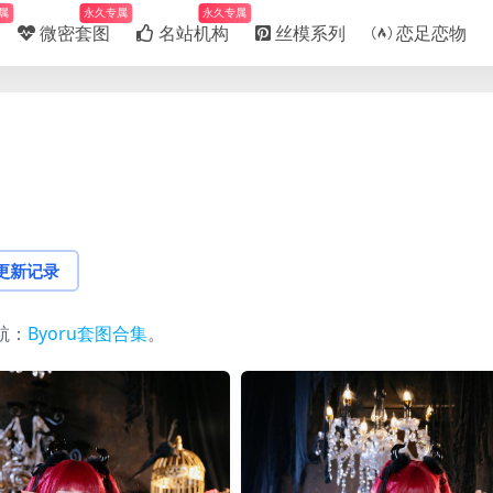
属
永久专属
永久专属
微密套图
名站机构
丝模系列
恋足恋物
更新记录
航：
Byoru套图合集
。