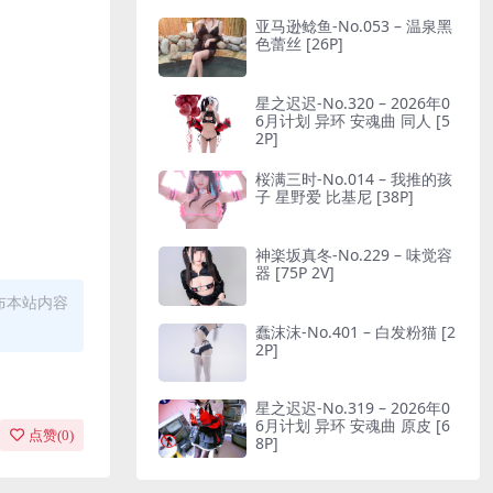
亚马逊鲶鱼-No.053 – 温泉黑
色蕾丝 [26P]
星之迟迟-No.320 – 2026年0
6月计划 异环 安魂曲 同人 [5
2P]
桜满三时-No.014 – 我推的孩
子 星野爱 比基尼 [38P]
神楽坂真冬-No.229 – 味觉容
器 [75P 2V]
布本站内容
蠢沫沫-No.401 – 白发粉猫 [2
2P]
星之迟迟-No.319 – 2026年0
6月计划 异环 安魂曲 原皮 [6
点赞(
0
)
8P]