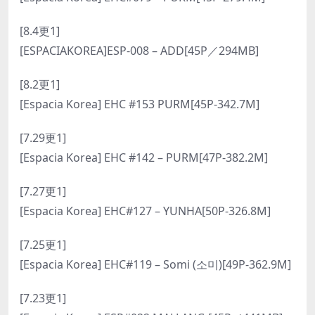
[8.4更1]
[ESPACIAKOREA]ESP-008 – ADD[45P／294MB]
[8.2更1]
[Espacia Korea] EHC #153 PURM[45P-342.7M]
[7.29更1]
[Espacia Korea] EHC #142 – PURM[47P-382.2M]
[7.27更1]
[Espacia Korea] EHC#127 – YUNHA[50P-326.8M]
[7.25更1]
[Espacia Korea] EHC#119 – Somi (소미)[49P-362.9M]
[7.23更1]