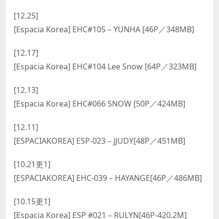
[12.25]
[Espacia Korea] EHC#105 – YUNHA [46P／348MB]
[12.17]
[Espacia Korea] EHC#104 Lee Snow [64P／323MB]
[12.13]
[Espacia Korea] EHC#066 SNOW [50P／424MB]
[12.11]
[ESPACIAKOREA] ESP-023 – JJUDY[48P／451MB]
[10.21更1]
[ESPACIAKOREA] EHC-039 – HAYANGE[46P／486MB]
[10.15更1]
[Espacia Korea] ESP #021 – RULYN[46P-420.2M]