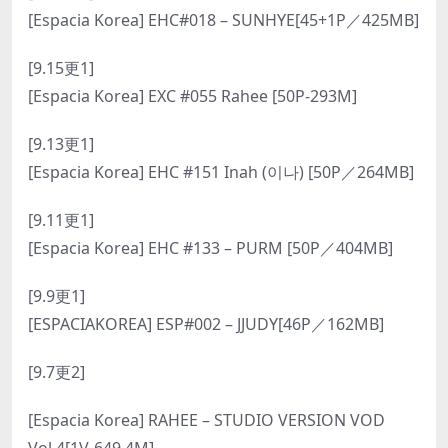
[Espacia Korea] EHC#018 – SUNHYE[45+1P／425MB]
[9.15更1]
[Espacia Korea] EXC #055 Rahee [50P-293M]
[9.13更1]
[Espacia Korea] EHC #151 Inah (이나) [50P／264MB]
[9.11更1]
[Espacia Korea] EHC #133 – PURM [50P／404MB]
[9.9更1]
[ESPACIAKOREA] ESP#002 – JJUDY[46P／162MB]
[9.7更2]
[Espacia Korea] RAHEE – STUDIO VERSION VOD