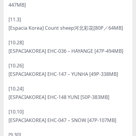
447MB]
[11.3]
[Espacia Korea] Count sheep河北彩花[80P／64MB]
[10.28]
[ESPACIAKOREA] EHC-036 – HAYANGE [47P-494MB]
[10.26]
[ESPACIAKOREA] EHC-147 – YUNHA [49P-338MB]
[10.24]
[ESPACIAKOREA] EHC-148 YUNI [50P-383MB]
[10.10]
[ESPACIAKOREA] EHC-047 – SNOW [47P-107MB]
[9.30]