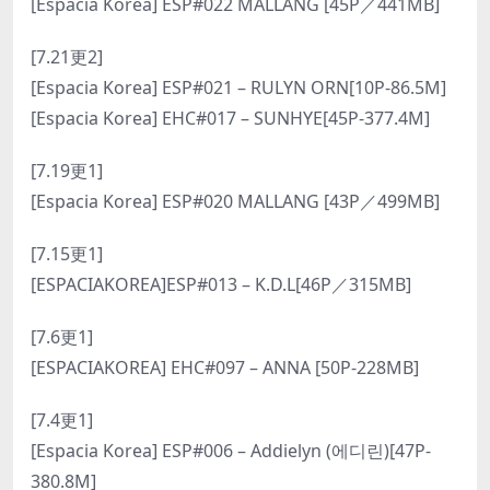
[Espacia Korea] ESP#022 MALLANG [45P／441MB]
[7.21更2]
[Espacia Korea] ESP#021 – RULYN ORN[10P-86.5M]
[Espacia Korea] EHC#017 – SUNHYE[45P-377.4M]
[7.19更1]
[Espacia Korea] ESP#020 MALLANG [43P／499MB]
[7.15更1]
[ESPACIAKOREA]ESP#013 – K.D.L[46P／315MB]
[7.6更1]
[ESPACIAKOREA] EHC#097 – ANNA [50P-228MB]
[7.4更1]
[Espacia Korea] ESP#006 – Addielyn (에디린)[47P-
380.8M]