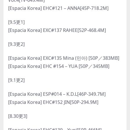
Vol.4[1V-649.4M]
[Espacia Korea] EHC#121 – ANNA[45P-718.2M]
[9.5更1]
[Espacia Korea] EXC#137 RAHEE[52P-468.4M]
[9.3更2]
[Espacia Korea] EXC#135 Mina (민아) [50P／383MB]
[Espacia Korea] EHC #154 – YUA [50P／345MB]
[9.1更2]
[Espacia Korea] ESP#014 – K.D.L[46P-349.7M]
[Espacia Korea] EHC#152 JIN[50P-294.9M]
[8.30更3]