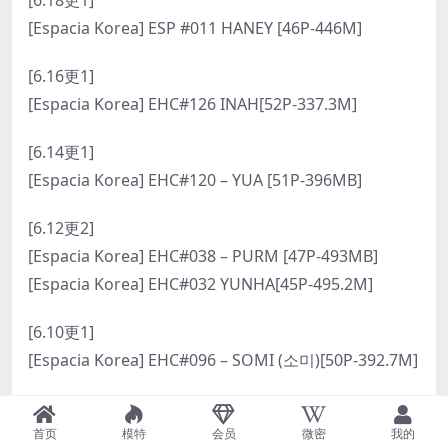
[6.18更1]
[Espacia Korea] ESP #011 HANEY [46P-446M]
[6.16更1]
[Espacia Korea] EHC#126 INAH[52P-337.3M]
[6.14更1]
[Espacia Korea] EHC#120 – YUA [51P-396MB]
[6.12更2]
[Espacia Korea] EHC#038 – PURM [47P-493MB]
[Espacia Korea] EHC#032 YUNHA[45P-495.2M]
[6.10更1]
[Espacia Korea] EHC#096 – SOMI (소미)[50P-392.7M]
[6.8更1]
首页
模特
会员
微密
我的
[Espacia Korea] EXM#003 TSUBAKI