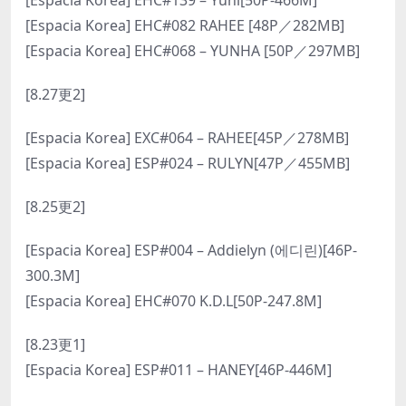
[Espacia Korea] EHC#139 – Yuni[50P-466M]
[Espacia Korea] EHC#082 RAHEE [48P／282MB]
[Espacia Korea] EHC#068 – YUNHA [50P／297MB]
[8.27更2]
[Espacia Korea] EXC#064 – RAHEE[45P／278MB]
[Espacia Korea] ESP#024 – RULYN[47P／455MB]
[8.25更2]
[Espacia Korea] ESP#004 – Addielyn (에디린)[46P-
300.3M]
[Espacia Korea] EHC#070 K.D.L[50P-247.8M]
[8.23更1]
[Espacia Korea] ESP#011 – HANEY[46P-446M]