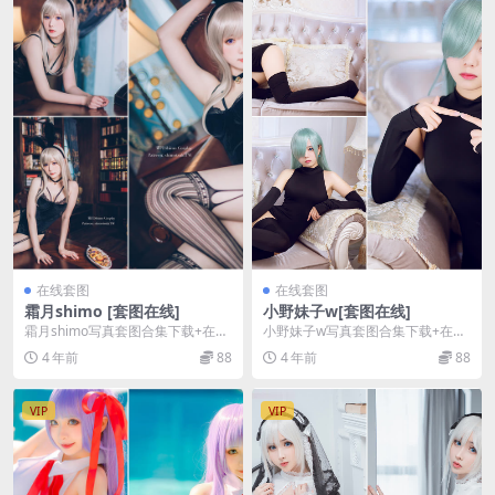
在线套图
在线套图
霜月shimo [套图在线]
小野妹子w[套图在线]
霜月shimo写真套图合集下载+在线
小野妹子w写真套图合集下载+在线
导航，更新至 135 期，持续更新
导航，更新至 46 期，持续更新中。
4 年前
88
4 年前
88
中。 霜月...
小野妹子w...
VIP
VIP