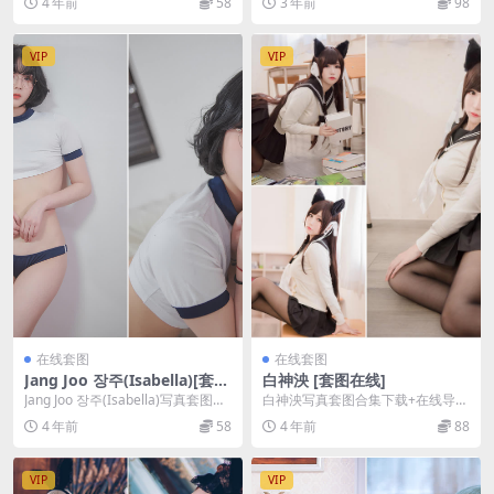
4 年前
58
3 年前
98
中。 是三不是...
安食A...
VIP
VIP
在线套图
在线套图
Jang Joo 장주(Isabella)[套图
白神泱 [套图在线]
在线]
Jang Joo 장주(Isabella)写真套图合
白神泱写真套图合集下载+在线导
集下载+在线导航，更新至 3...
航，更新至 9 期，持续更新中。 白
4 年前
58
4 年前
88
神泱，来自台湾...
VIP
VIP