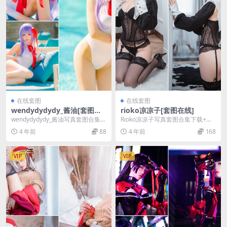
在线套图
在线套图
wendydydydy_酱油[套图在
rioko凉凉子[套图在线]
线]
wendydydydy_酱油写真套图合集下
Rioko凉凉子写真套图合集下载+在
载+在线导航，更新至 17 期，持续
线导航，更新至 151 期，持续更新
4 年前
88
4 年前
168
更...
中。 一...
VIP
VIP