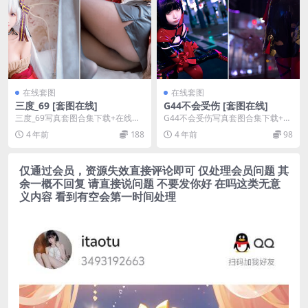
在线套图
在线套图
三度_69 [套图在线]
G44不会受伤 [套图在线]
三度_69写真套图合集下载+在线导
G44不会受伤写真套图合集下载+在
航，更新至 79 期，持续更新中。
线导航，更新至 166 期，持续更新
4 年前
188
4 年前
98
三度_69...
中。 G4...
仅通过会员，资源失效直接评论即可 仅处理会员问题 其
余一概不回复 请直接说问题 不要发你好 在吗这类无意
义内容 看到有空会第一时间处理