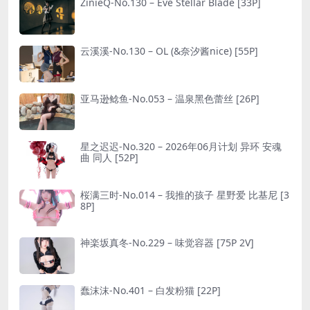
ZinieQ-No.130 – Eve Stellar Blade [33P]
云溪溪-No.130 – OL (&奈汐酱nice) [55P]
亚马逊鲶鱼-No.053 – 温泉黑色蕾丝 [26P]
星之迟迟-No.320 – 2026年06月计划 异环 安魂
曲 同人 [52P]
桜满三时-No.014 – 我推的孩子 星野爱 比基尼 [3
8P]
神楽坂真冬-No.229 – 味觉容器 [75P 2V]
蠢沫沫-No.401 – 白发粉猫 [22P]