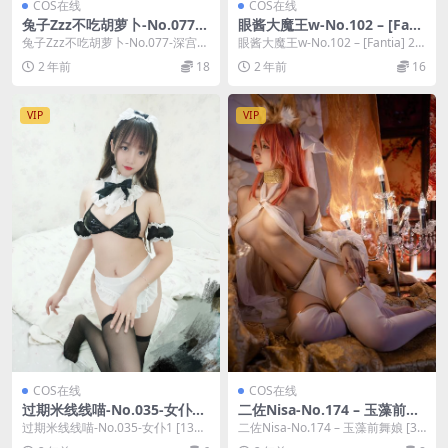
COS在线
COS在线
兔子Zzz不吃胡萝卜-No.077-
眼酱大魔王w-No.102 – [Fant
深宫雪 [27P]
ia] 2024年11月订阅 (6套) [33
兔子Zzz不吃胡萝卜-No.077-深宫雪
眼酱大魔王w-No.102 – [Fantia] 20
P 3V]
[27P]，兔子Zzz不吃胡萝卜在线...
24年11月订阅 (6套)...
2 年前
18
2 年前
16
VIP
VIP
COS在线
COS在线
过期米线线喵-No.035-女仆1
二佐Nisa-No.174 – 玉藻前舞
[13P]
娘 [37P]
过期米线线喵-No.035-女仆1 [13
二佐Nisa-No.174 – 玉藻前舞娘 [37
P]，过期米线线喵在线作品导航：
P]，二佐Nisa在线作品导航...