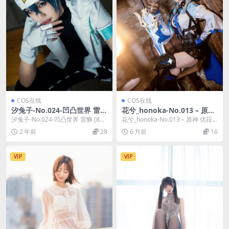
COS在线
COS在线
汐兔子-No.024-凹凸世界 雷狮
花兮_honoka-No.013 – 原神
[8P]
优菈 [16P]
汐兔子-No.024-凹凸世界 雷狮 [8
花兮_honoka-No.013 – 原神 优菈
P]，汐兔子在线作品导航：汐兔子
[16P]，花兮_honoka...
2 年前
28
6 月前
16
套图合...
VIP
VIP