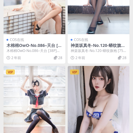
COS在线
COS在线
木棉棉OwO-No.086–天台 [3
神楽坂真冬-No.120-蟒纹旗袍
8P]
[75P]
木棉棉OwO-No.086–天台 [38P]，
神楽坂真冬-No.120-蟒纹旗袍 [75
木棉棉OwO在线作品导航：木棉棉
P]，神楽坂真冬在线作品导航：神
2 年前
28
2 年前
28
O...
楽坂真...
VIP
VIP