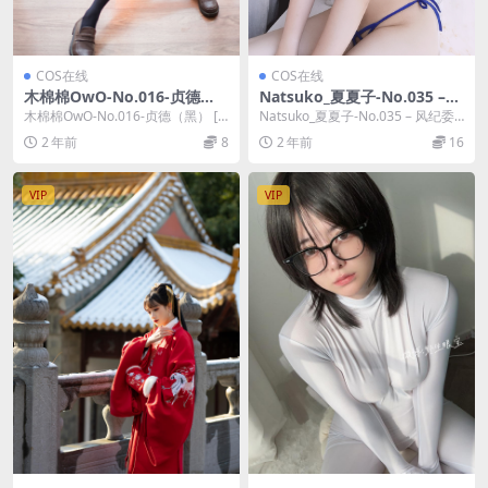
COS在线
COS在线
木棉棉OwO-No.016-贞德
Natsuko_夏夏子-No.035 –
（黑） [23P]
风纪委员 [28P]
木棉棉OwO-No.016-贞德（黑） [2
Natsuko_夏夏子-No.035 – 风纪委
3P]，木棉棉OwO在线作品导航：
员 [28P]，Natsuko_...
2 年前
8
2 年前
16
木...
VIP
VIP