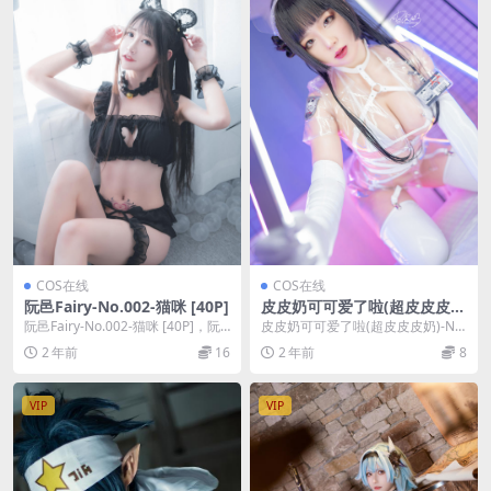
COS在线
COS在线
阮邑Fairy-No.002-猫咪 [40P]
皮皮奶可可爱了啦(超皮皮皮
奶)-No.033-透明护士 [34P]
阮邑Fairy-No.002-猫咪 [40P]，阮
皮皮奶可可爱了啦(超皮皮皮奶)-No.
邑Fairy在线作品导航：阮邑...
033-透明护士 [34P]，皮皮奶可可
2 年前
16
2 年前
8
爱...
VIP
VIP